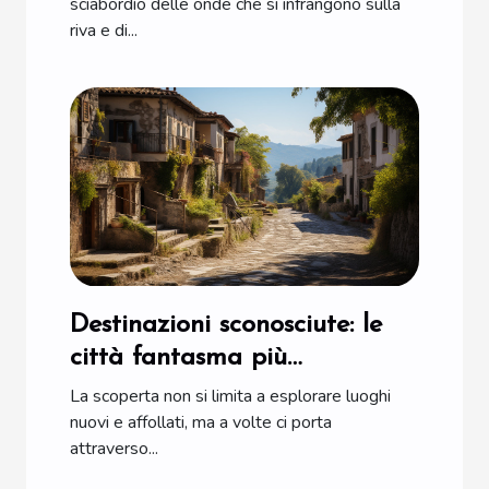
sciabordìo delle onde che si infrangono sulla
riva e di...
Destinazioni sconosciute: le
città fantasma più
affascinanti d'Italia
La scoperta non si limita a esplorare luoghi
nuovi e affollati, ma a volte ci porta
attraverso...